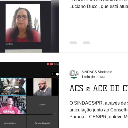
Luciano Ducci, que está atua
SINDACS Sindicato
1 min de leitura
ACS e ACE DE C
O SINDACS/PR, através de s
articulação junto ao Consel
Paraná – CES/PR, obteve 