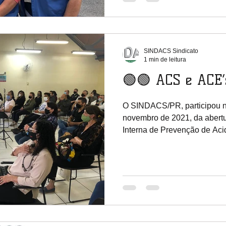
SINDACS Sindicato
1 min de leitura
🟢🟢 ACS e ACE’
O SINDACS/PR, participou n
novembro de 2021, da abert
Interna de Prevenção de Acid