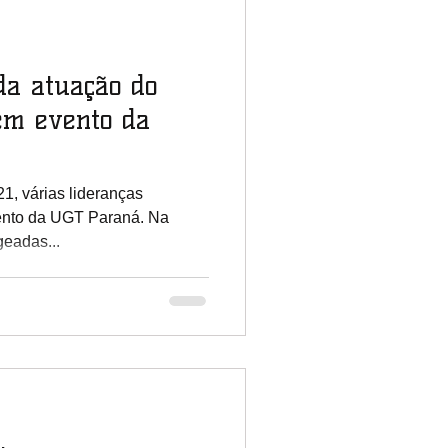
da atuação do
em evento da
vento da UGT Paraná. Na
eadas...