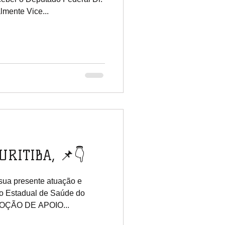
lmente Vice...
URITIBA, 📌👇
ua presente atuação e
ho Estadual de Saúde do
MOÇÃO DE APOIO...