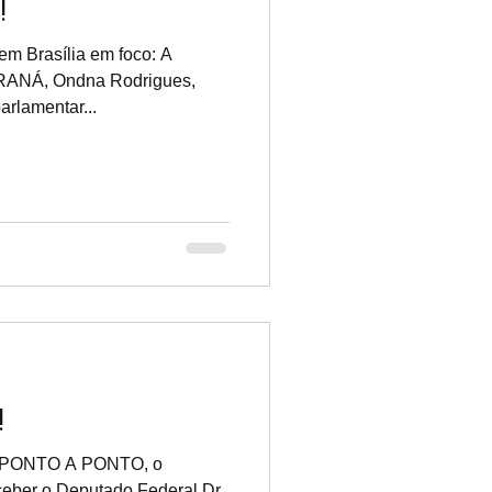
!
m Brasília em foco: A
RANÁ, Ondna Rodrigues,
arlamentar...
!
ma PONTO A PONTO, o
eber o Deputado Federal Dr.