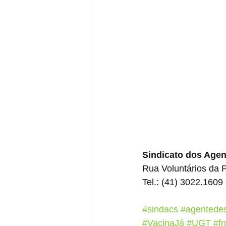
Sindicato dos Age
Rua Voluntários da Pá
Tel.: (41) 3022.1609 
#sindacs
#agentede
#VacinaJá
#UGT
#f