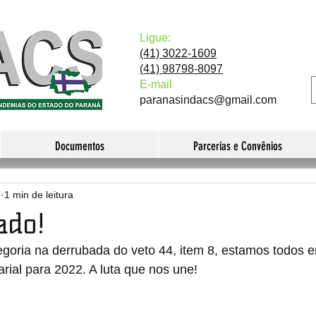
Ligue:
(41) 3022-1609
(41) 98798-8097
E-mail
paranasindacs@gmail.com
Documentos
Parcerias e Convênios
o
1 min de leitura
ado!
egoria na derrubada do veto 44, item 8, estamos todos 
rial para 2022. A luta que nos une!