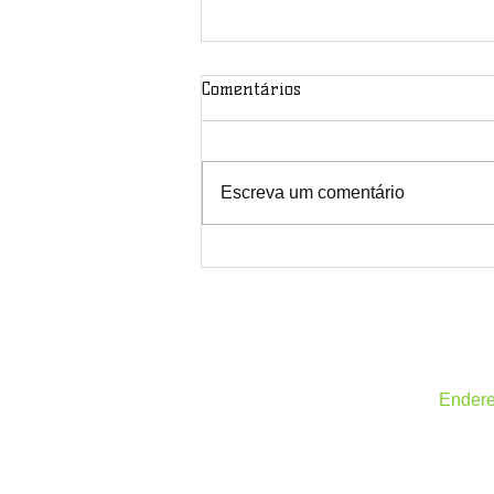
Comentários
Escreva um comentário
Atenção colegas ACS e ACE do
Paraná!
Ender
Rua Ge
Todos os
Sindic
Paran