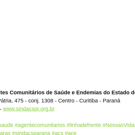
ntes Comunitários de Saúde e Endemias do Estado d
tria, 475 - conj. 1308 - Centro - Curitiba - Paraná
- 
www.sindacspr.org.br
saude
#agentecomunitarios
#linhadefrente
#NossasVida
naras
#sindacsparana
#acs
#ace