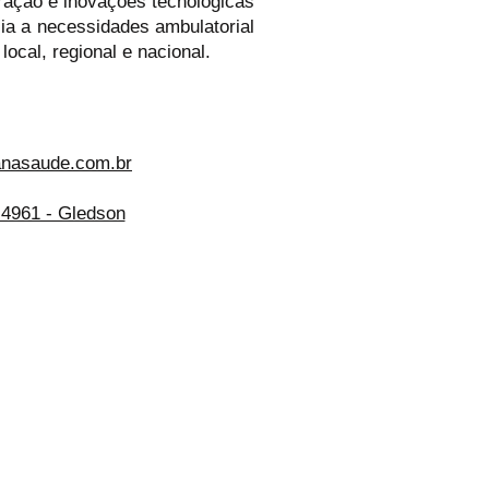
ração e inovações tecnológicas
ia a necessidades ambulatorial
ocal, regional e nacional.
anasaude.com.br
-4961 - Gledson