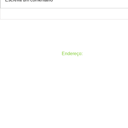
Atenção colegas ACS e ACE do
O Sindacs Pa
Paraná!
todos um fel
venha 2022!
Endereço:
Rua General Carneiro, 50, Alto 
Todos os direitos reservados
Sindicato dos Agentes Comunitá
Paraná