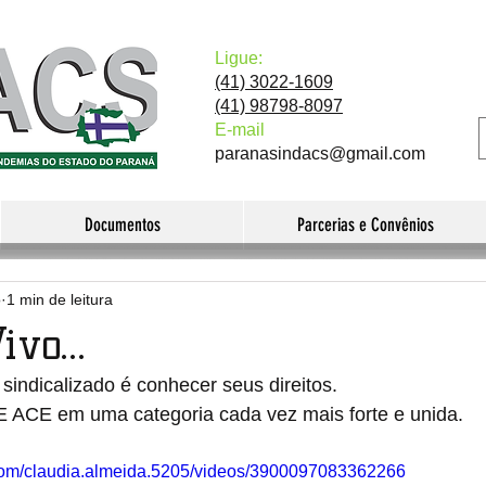
Ligue:
(41) 3022-1609
(41) 98798-8097
E-mail
paranasindacs@gmail.com
Documentos
Parcerias e Convênios
o
1 min de leitura
vo...
sindicalizado é conhecer seus direitos. 
 ACE em uma categoria cada vez mais forte e unida.
com/claudia.almeida.5205/videos/3900097083362266