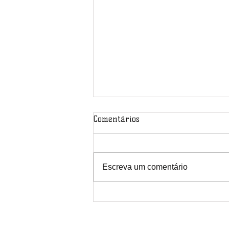
Comentários
Escreva um comentário
Atenção colegas ACS e ACE do
Paraná!