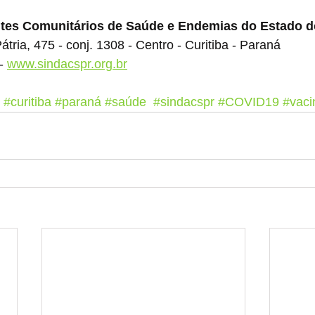
ntes Comunitários de Saúde e Endemias do Estado d
tria, 475 - conj. 1308 - Centro - Curitiba - Paraná
- 
www.sindacspr.org.br
#curitiba
#paraná
#saúde
#sindacspr
#COVID19
#vaci