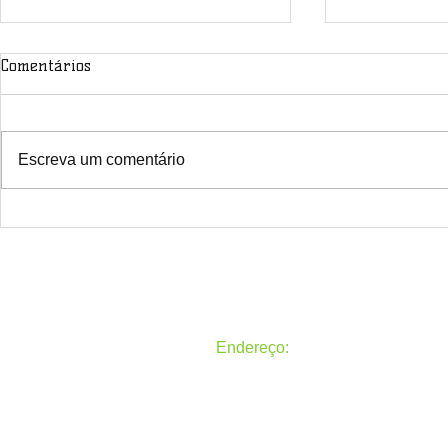
Comentários
Escreva um comentário
Atenção colegas ACS e ACE do
O Sindacs Pa
Paraná!
todos um fel
venha 2022!
Endereço:
Rua General Carneiro, 50, Alto 
Todos os direitos reservados
Sindicato dos Agentes Comunitá
Paraná