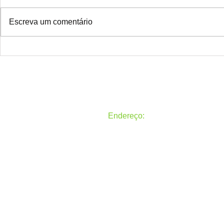
Escreva um comentário
Atenção colegas ACS e ACE do
O Sindacs Pa
Paraná!
todos um fel
venha 2022!
Endereço:
Rua General Carneiro, 50, Alto 
Todos os direitos reservados
Sindicato dos Agentes Comunitá
Paraná