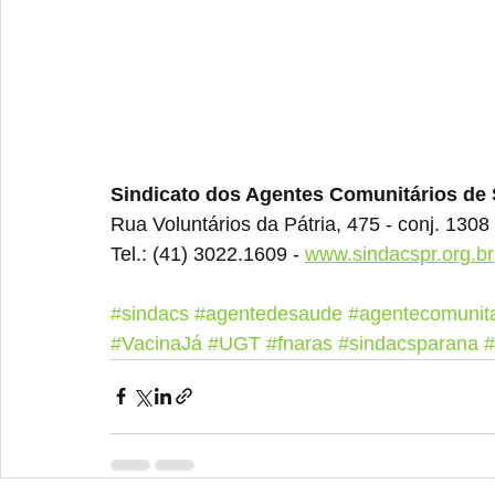
Sindicato dos Agentes Comunitários de
Rua Voluntários da Pátria, 475 - conj. 1308 
Tel.: (41) 3022.1609 - 
www.sindacspr.org.br
#sindacs
#agentedesaude
#agentecomunita
#VacinaJá
#UGT
#fnaras
#sindacsparana
#