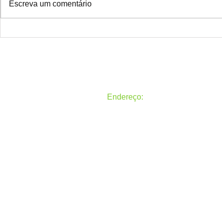
Escreva um comentário
Atenção colegas ACS e ACE do
O Sindacs Pa
Paraná!
todos um fel
venha 2022!
Endereço:
Rua General Carneiro, 50, Alto 
Todos os direitos reservados
Sindicato dos Agentes Comunitá
Paraná